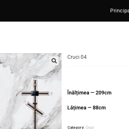
Princip
Cruci 04
Înălțimea — 209cm
Lățimea — 88cm
Category:
Cruci