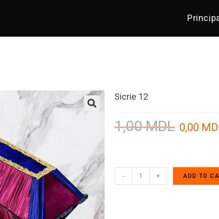
Princip
Sicrie 12
1,00
MDL
0,00
MD
-
+
ADD TO C