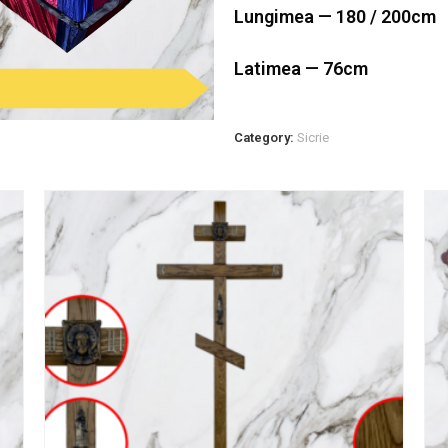
Lungimea — 180 / 200cm
Latimea — 76cm
Category:
Sicrie
SALE!