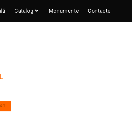
ală
Catalog
Monumente
Contacte
L
ART